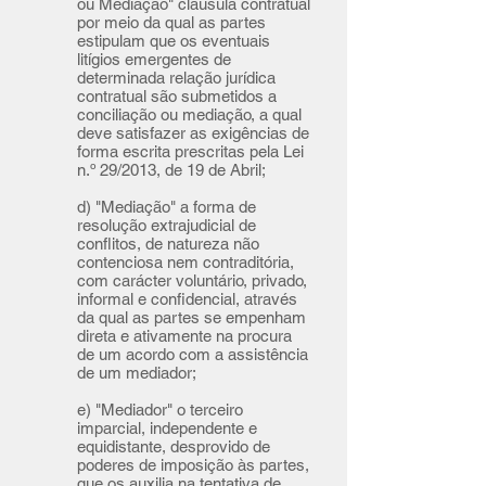
ou Mediação" cláusula contratual
por meio da qual as partes
estipulam que os eventuais
litígios emergentes de
determinada relação jurídica
contratual são submetidos a
conciliação ou mediação, a qual
deve satisfazer as exigências de
forma escrita prescritas pela Lei
n.º 29/2013, de 19 de Abril;
d) "Mediação" a forma de
resolução extrajudicial de
conflitos, de natureza não
contenciosa nem contraditória,
com carácter voluntário, privado,
informal e confidencial, através
da qual as partes se empenham
direta e ativamente na procura
de um acordo com a assistência
de um mediador;
e) "Mediador" o terceiro
imparcial, independente e
equidistante, desprovido de
poderes de imposição às partes,
que os auxilia na tentativa de