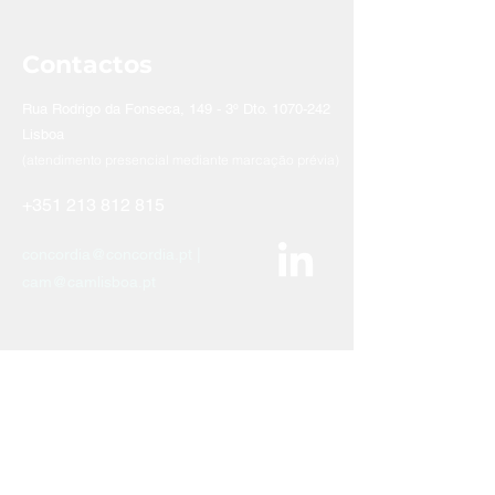
Contactos
Rua Rodrigo da Fonseca, 149 - 3º Dto.
1070-242
Lisboa
(atendimento presencial mediante marcação prévia)
+351 213 812 815
concordia@concordia.pt |
cam@camlisboa.pt