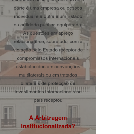
parte é uma empresa ou pessoa
individual e a outra é um Estado
ou entidade pública equiparada.
As questões em apreço
relacionam-se, sobretudo, com a
violação pelo Estado receptor de
compromissos internacionais
estabelecidos em convenções
multilaterais ou em tratados
bilaterais de protecção de
investimentos internacionais no
país receptor.
A Arbitragem
Institucionalizada?