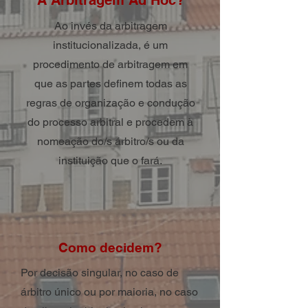
A Arbitragem Ad Hoc?
Ao invés da arbitragem
institucionalizada, é um
procedimento de arbitragem em
que as partes definem todas as
regras de organização e condução
do processo arbitral e procedem à
nomeação do/s árbitro/s ou da
instituição que o fará.
Como decidem?
Por decisão singular, no caso de
árbitro único ou por maioria, no caso