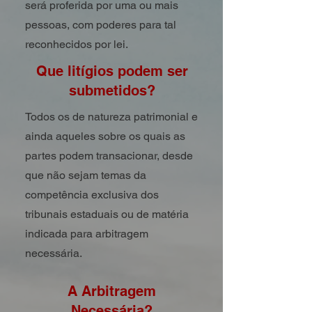
será proferida por uma ou mais
pessoas, com poderes para tal
reconhecidos por lei.
Que litígios podem ser
submetidos?
Todos os de natureza patrimonial e
ainda aqueles sobre os quais as
partes podem transacionar, desde
que não sejam temas da
competência exclusiva dos
tribunais estaduais ou de matéria
indicada para arbitragem
necessária.
A Arbitragem
Necessária
?