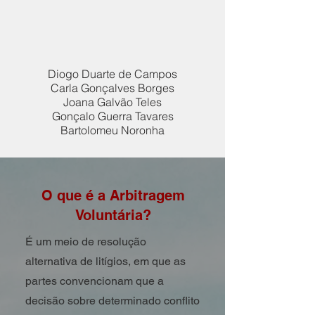
Diogo Duarte de Campos
Carla Gonçalves Borges
Joana Galvão Teles
Gonçalo Guerra Tavares
Bartolomeu Noronha
O que é a Arbitragem
Voluntária?
É um meio de resolução
alternativa de litígios, em que as
partes convencionam que a
decisão sobre determinado conflito