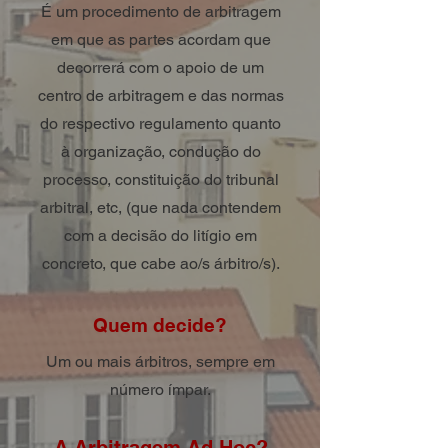
É um procedimento de arbitragem
em que as partes acordam que
decorrerá com o apoio de um
centro de arbitragem e das normas
do respectivo regulamento quanto
à organização, condução do
processo, constituição do tribunal
arbitral, etc, (que nada contendem
com a decisão do litígio em
concreto, que cabe ao/s árbitro/s).
Quem decide?
Um ou mais árbitros, sempre em
número ímpar.